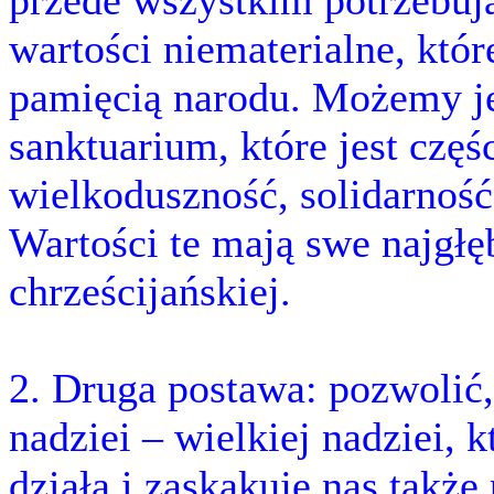
przede wszystkim potrzebuj
wartości niematerialne, kt
pamięcią narodu. Możemy j
sanktuarium, które jest częś
wielkoduszność, solidarność
Wartości te mają swe najgłę
chrześcijańskiej.
2. Druga postawa: pozwolić,
nadziei – wielkiej nadziei, 
działa i zaskakuje nas także