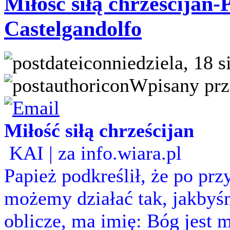
Miłość siłą chrześcijan
Castelgandolfo
niedziela, 18 s
Wpisany prz
Miłość siłą chrześcijan
KAI | za info.wiara.pl
Papież podkreślił, że po prz
możemy działać tak, jakbyś
oblicze, ma imię: Bóg jest m