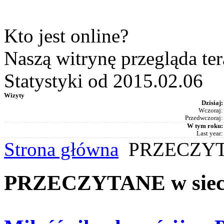
Kto jest online?
Naszą witrynę przegląda te
Statystyki od 2015.02.06
Wizyty
Dzisiaj:
Wczoraj:
Przedwczoraj:
W tym roku:
Last year:
Strona główna
PRZECZYTA
PRZECZYTANE w siec