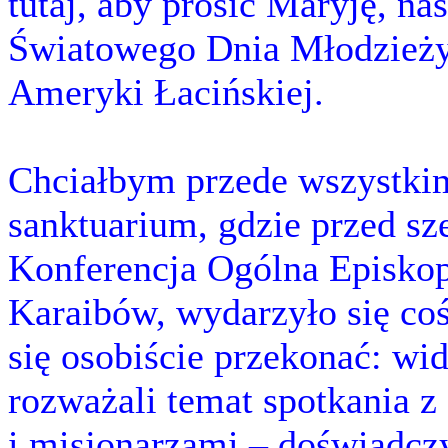
tutaj, aby prosić Maryję, n
Światowego Dnia Młodzieży i
Ameryki Łacińskiej.
Chciałbym przede wszystki
sanktuarium, gdzie przed sz
Konferencja Ogólna Episkop
Karaibów, wydarzyło się co
się osobiście przekonać: wid
rozważali temat spotkania z
i misjonarzami – doświadczyl