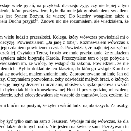
staje wiele pytań, na przykład: dlaczego żyję, czy nie lepiej z tym
nie, które przeżywałem, było dla mnie jakby olśnieniem, światłem.
zus jest Synem Bożym, że wierzę! Do katedry wstąpiłem także z
elu Duchu przyjdź”. Znowu nic nie rozumiałem, ale wiedziałem, że
 wielu ludzi z przeszłości. Kolega, który wówczas powiedział mi o
ć decyzję. Powiedziałem: „Ja jadę z tobą”. Rozmawiałem wówczas z
jego zdaniem powinienem czytać. Powiedział, że najlepiej zacząć od
cześniej. Czytałem Teresę i rosło we mnie przekonanie, że znalazłem
ytałem także biografię Karola. Przeczytałem tam o jego pobycie u
iedziałem im, że wrócę, by wstąpić do zakonu. Powiedzieli, że nie
em ich. Był to dokładnie ten klasztor, do którego wstąpił Karol de
ął się nowicjat, miałem zmienić imię. Zaproponowano mi imię Jan od
eczy. Otrzymałem pozwolenie, żeby odwiedzić małych braci, o których
relację między Jezusem i uczniami, ubóstwo. Ciężko pracowali wśród
iu byłem tak blisko konsekrowanej Hostii i przez godzinę milczałem,
zdarcie, gdyż zdecydowałem się wstąpić do trapistów, lecz czułem, że
ymi braćmi na pustyni, że żyłem wśród ludzi najuboższych. Za osoby,
 by żyć tylko sam na sam z Jezusem. Wydaje mi się wówczas, że dla
eć także do innych osób. Nie jestem na świecie sam. Przeżywam tu