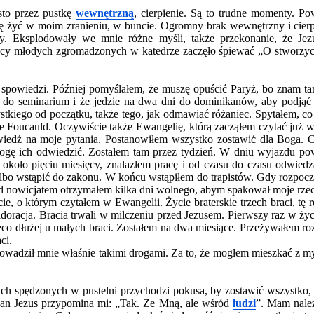
sto przez pustkę
wewnętrzną
, cierpienie. Są to trudne momenty. Pow
ę żyć w moim zranieniu, w buncie. Ogromny brak wewnętrzny i cierpie
y. Eksplodowały we mnie różne myśli, także przekonanie, że Je
ięcy młodych zgromadzonych w katedrze zaczęło śpiewać „O stworzyci
spowiedzi. Później pomyślałem, że muszę opuścić Paryż, bo znam tam
ić do seminarium i że jedzie na dwa dni do dominikanów, aby podją
iego od początku, także tego, jak odmawiać różaniec. Spytałem, co 
de Foucauld. Oczywiście także Ewangelię, którą zacząłem czytać już w
wiedź na moje pytania. Postanowiłem wszystko zostawić dla Boga. Cz
ogę ich odwiedzić. Zostałem tam przez tydzień. W dniu wyjazdu pow
koło pięciu miesięcy, znalazłem pracę i od czasu do czasu odwiedzał
albo wstąpić do zakonu. W końcu wstąpiłem do trapistów. Gdy rozpocz
rzed nowicjatem otrzymałem kilka dni wolnego, abym spakował moje rz
e, o którym czytałem w Ewangelii. Życie braterskie trzech braci, tę 
oracja. Bracia trwali w milczeniu przed Jezusem. Pierwszy raz w życ
ieco dłużej u małych braci. Zostałem na dwa miesiące. Przeżywałem ro
ci.
rowadził mnie właśnie takimi drogami. Za to, że mogłem mieszkać z m
iach spędzonych w pustelni przychodzi pokusa, by zostawić wszystko,
y Pan Jezus przypomina mi: „Tak. Ze Mną, ale wśród
ludzi
”. Mam należ