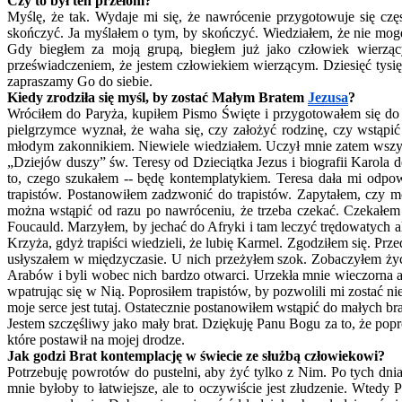
Czy to był ten przełom?
Myślę, że tak. Wydaje mi się, że nawrócenie przygotowuje się czę
skończyć. Ja myślałem o tym, by skończyć. Wiedziałem, że nie mog
Gdy biegłem za moją grupą, biegłem już jako człowiek wierząc
przeświadczeniem, że jestem człowiekiem wierzącym. Dziesięć tys
zapraszamy Go do siebie.
Kiedy zrodziła się myśl, by zostać Małym Bratem
Jezusa
?
Wróciłem do Paryża, kupiłem Pismo Święte i przygotowałem się do 
pielgrzymce wyznał, że waha się, czy założyć rodzinę, czy wstąp
młodym zakonnikiem. Niewiele wiedziałem. Uczył mnie zatem wszystk
„Dziejów duszy” św. Teresy od Dzieciątka Jezus i biografii Karola 
to, czego szukałem -- będę kontemplatykiem. Teresa dała mi odpo
trapistów. Postanowiłem zadzwonić do trapistów. Zapytałem, czy m
można wstąpić od razu po nawróceniu, że trzeba czekać. Czekałem o
Foucauld. Marzyłem, by jechać do Afryki i tam leczyć trędowatych 
Krzyża, gdyż trapiści wiedzieli, że lubię Karmel. Zgodziłem się. P
usłyszałem w międzyczasie. U nich przeżyłem szok. Zobaczyłem życi
Arabów i byli wobec nich bardzo otwarci. Urzekła mnie wieczorna ad
wpatrując się w Nią. Poprosiłem trapistów, by pozwolili mi zostać n
moje serce jest tutaj. Ostatecznie postanowiłem wstąpić do małych bra
Jestem szczęśliwy jako mały brat. Dziękuję Panu Bogu za to, że pop
które postawił na mojej drodze.
Jak godzi Brat kontemplację w świecie ze służbą człowiekowi?
Potrzebuję powrotów do pustelni, aby żyć tylko z Nim. Po tych dn
mnie byłoby to łatwiejsze, ale to oczywiście jest złudzenie. Wted