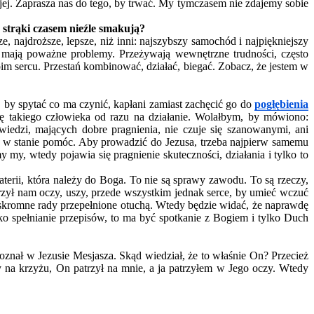
ojej. Zaprasza nas do tego, by trwać. My tymczasem nie zdajemy sobie
 strąki czasem nieźle smakują?
e, najdroższe, lepsze, niż inni: najszybszy samochód i najpiękniejszy
ą, mają poważne problemy. Przeżywają wewnętrzne trudności, często
oim sercu. Przestań kombinować, działać, biegać. Zobacz, że jestem w
, by spytać co ma czynić, kapłani zamiast zachęcić go do
pogłębienia
ę takiego człowieka od razu na działanie. Wolałbym, by mówiono:
wiedzi, mających dobre pragnienia, nie czuje się szanowanymi, ani
są w stanie pomóc. Aby prowadzić do Jezusa, trzeba najpierw samemu
my, wtedy pojawia się pragnienie skuteczności, działania i tylko to
rii, która należy do Boga. To nie są sprawy zawodu. To są rzeczy,
zył nam oczy, uszy, przede wszystkim jednak serce, by umieć wczuć
a skromne rady przepełnione otuchą. Wtedy będzie widać, że naprawdę
o spełnianie przepisów, to ma być spotkanie z Bogiem i tylko Duch
poznał w Jezusie Mesjasza. Skąd wiedział, że to właśnie On? Przecież
y na krzyżu, On patrzył na mnie, a ja patrzyłem w Jego oczy. Wtedy