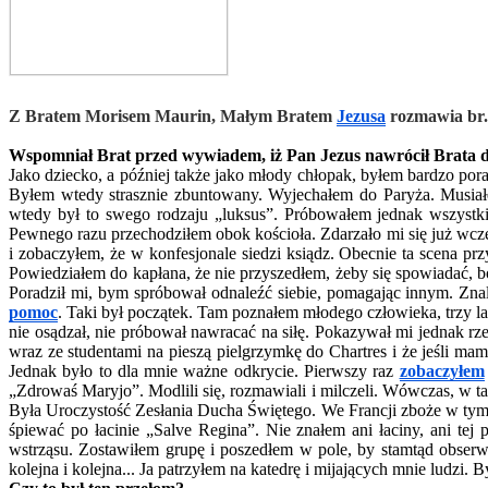
Z Bratem Morisem Maurin, Małym Bratem
Jezusa
rozmawia br.
Wspomniał Brat przed wywiadem, iż Pan Jezus nawrócił Brata doś
Jako dziecko, a później także jako młody chłopak, byłem bardzo pora
Byłem wtedy strasznie zbuntowany. Wyjechałem do Paryża. Musiałe
wtedy był to swego rodzaju „luksus”. Próbowałem jednak wszystki
Pewnego razu przechodziłem obok kościoła. Zdarzało mi się już wcze
i zobaczyłem, że w konfesjonale siedzi ksiądz. Obecnie ta scena 
Powiedziałem do kapłana, że nie przyszedłem, żeby się spowiadać, b
Poradził mi, bym spróbował odnaleźć siebie, pomagając innym. Zn
pomoc
. Taki był początek. Tam poznałem młodego człowieka, trzy la
nie osądzał, nie próbował nawracać na siłę. Pokazywał mi jednak rze
wraz ze studentami na pieszą pielgrzymkę do Chartres i że jeśli mam
Jednak było to dla mnie ważne odkrycie. Pierwszy raz
zobaczyłem
„Zdrowaś Maryjo”. Modlili się, rozmawiali i milczeli. Wówczas, w 
Była Uroczystość Zesłania Ducha Świętego. We Francji zboże w tym cza
śpiewać po łacinie „Salve Regina”. Nie znałem ani łaciny, ani tej 
wstrząsu. Zostawiłem grupę i poszedłem w pole, by stamtąd obserwo
kolejna i kolejna... Ja patrzyłem na katedrę i mijających mnie ludzi