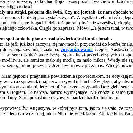
steśmy zaproszeni, by kochać Boga. Jezus prosi: Trwajcie w miłości m
cz religia miłości.
 mu strąki, pokarm dla świń. Czy nie jest tak, że nam obecnie te
aby coraz bardziej „korzystać z życia”. Wszystko trzeba mieć najlepsz
am jednak, że bogaci ludzie też potrafią być nieszczęśliwi, cierpi
siejszego człowieka. Ciągle go zaprasza. Mówi: „Ja jestem tutaj, w tw
 spotkania kapłana z osobą świecką jest konfesjonał...
 że jeśli już ktoś zaczyna się nawracać i przychodzi do konfesjonału
ją do zaangażowania, działania,
zorganizowania
czegoś. Nastawia si
oga i w sercu szukać wolę Bożą. Sporo ludzi przychodzących do spo
o modlitwie, ale sami za mało się modlą, za mało milczą. Wtedy nie 
sa w sercu, trudno pozwalać Jezusowi mówić przez nas. Wtedy mówimy 
Mam głębokie pragnienie powiedzenia spowiednikom, że dotykają mate
eży w czasie spowiedzi najpierw przywołać Ducha Świętego, aby otwor
towymi rozwiązaniami, lecz potrafić milczeć i wypowiadać z głębi serc
em z Bogiem. To bardzo, bardzo wymagające. Nie chodzi o samo tylk
ię oddamy. Sami pozostaniemy zawsze bardzo, bardzo biednymi.
ypowiedź św. Augustyna, w której pyta łotra, jak to się stało, że roz
Nie znałem Go wcześniej, nic o Nim nie wiedziałem. Ale kiedy byliśm