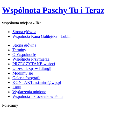
Wspólnota Paschy Tu i Teraz
wspólnota miejsca - Iłża
Strona główna
Wspólnota Kana Galilejska - Lublin
Strona główna
Terminy
O Wspólnocie
Wspólnota Przymierza
PRZECZYTANE w sieci
Uczestnicząc w Liturgii
Modlimy się
Galeria fotografii
KONTAKT: n.janina@wp.pl
Linki
Wydarzenia minione
Wspólnota - kroczenie w Panu
Polecamy