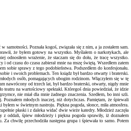
 w samotności. Poznała kogoś, związała się z nim, a ja zostałem sam.
prawił, że byłem gotowy na wszystko. Myślałem o narkotykach, ale
j odnosiłem wrażenie, że staczam się do dołu, że tracę wszystko.
cy i od czasu do czasu zabierał mnie na mszę świętą. Wszedłem zatem
łem sobie sprawy z tego podobieństwa. Podszedłem do konfesjonału.
bie i swoich problemach. Ten ksiądz był bardzo otwarty i braterski.
ę młodych osób, pomagających ubogim rodzinom. Włączyłem się w tę
m nawrócony od trzech lat, był bardzo braterski, otwarty, nigdy mnie
o teatru na wartościowy spektakl. Któregoś dnia powiedział, że idzie
grzymce, nie miał dla mnie żadnego znaczenia. Szedłem, bo inni szli.
 Poznałem młodych inaczej, niż dotychczas. Pamiętam, że śpiewali
 byłem w świetnym nastroju. Piękna pogoda, słonce, miła atmosfera.
zupełnie płaski i z daleka widać dwie wieże katedry. Młodzież zaczęła
dry z oddali, śpiew młodzieży i piękna pogoda sprawiły, iż doznałem
u. Za chwilę przechodziła następna grupa i śpiewała to samo. Potem