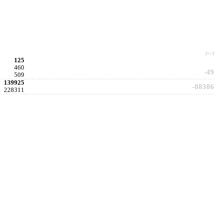
[+/-]
125
460
-49
509
139925
-88386
228311