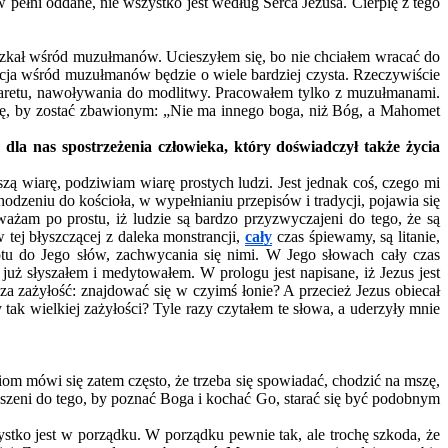
pełni oddane, nie wszystko jest według Serca Jezusa. Cierpię z tego
zkał wśród muzułmanów. Ucieszyłem się, bo nie chciałem wracać do
ja wśród muzułmanów będzie o wiele bardziej czysta. Rzeczywiście
naretu, nawoływania do modlitwy. Pracowałem tylko z muzułmanami.
ę, by zostać zbawionym: „Nie ma innego boga, niż Bóg, a Mahomet
 dla nas spostrzeżenia człowieka, który doświadczył także życia
zą wiarę, podziwiam wiarę prostych ludzi. Jest jednak coś, czego mi
odzeniu do kościoła, w wypełnianiu przepisów i tradycji, pojawia się
ażam po prostu, iż ludzie są bardzo przyzwyczajeni do tego, że są
tej błyszczącej z daleka monstrancji,
cały
czas śpiewamy, są litanie,
otu do Jego słów, zachwycania się nimi. W Jego słowach cały czas
ż słyszałem i medytowałem. W prologu jest napisane, iż Jezus jest
za zażyłość: znajdować się w czyimś łonie? A przecież Jezus obiecał
k wielkiej zażyłości? Tyle razy czytałem te słowa, a uderzyły mnie
om mówi się zatem często, że trzeba się spowiadać, chodzić na mszę,
oszeni do tego, by poznać Boga i kochać Go, starać się być podobnym
zystko jest w porządku. W porządku pewnie tak, ale trochę szkoda, że