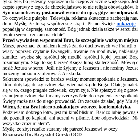
tylko tyle, bo jesteśmy zaproszeni do czegoś znacznie większego. Je
często sprawy z tego, że chrześcijaństwo to nie religia obowiązków, le
Syn marnotrawny postanowił wrócić do ojca, gdyż nie odpowiadały
To oczywiście pułapka. Telewizja, reklama skutecznie zachęcają nas, 
dom. Myślę, że to są współczesne strąki. Pismo Święte
pokazuje
n
popadają w depresję, samotność. Bóg jednak działa także w sercu dzi
twoim sercu i czekam na ciebie”.
Przed wywiadem wspomniał Brat, że szczególnie ważnym miejscem
Muszę przyznać, że miałem kiedyś żal do duchownych we Francji o to,
wiary poprzez czytanie Ewangelii, trwanie na modlitwie, nakłania
zamilcz, wycisz się, spróbuj się modlić, spróbuj lepiej poznać B
rozumianymi. Skąd to się bierze? Księża lubią skuteczność. Mówią 
nosić Jezusa w sercu. Jeśli nie żyjemy z Jezusem i nie nosimy Jezu
możemy ludziom zaoferować. A szkoda.
Sakrament spowiedzi to bardzo ważny moment spotkania z Jezusem. 
które dotykają duszy człowieka, więc należą do Boga. Dlatego nal
się w to, czego pragnie człowiek, czym żyje. Nie spieszyć się z go
szanujemy człowieka i mamy rzeczywiście do czynienia ze spotkani
Święty może nas do niego prowadzić. On zacznie działać, gdy Mu s
Wiem, że ma Brat nieco zaskakujący wzorzec kontemplatyka.
Podziwiam dobrego łotra, jest mi kimś bliskim. Bardzo lubię pewną w
nie poznali go kapłani, ani uczeni w piśmie. Łotr odpowiedział: „
wszystko zrozumiałem”.
Myślę, że zbyt rzadko staramy się patrzeć Jezusowi w oczy.
Rozmawiał br. Krzysztof Górski OCD