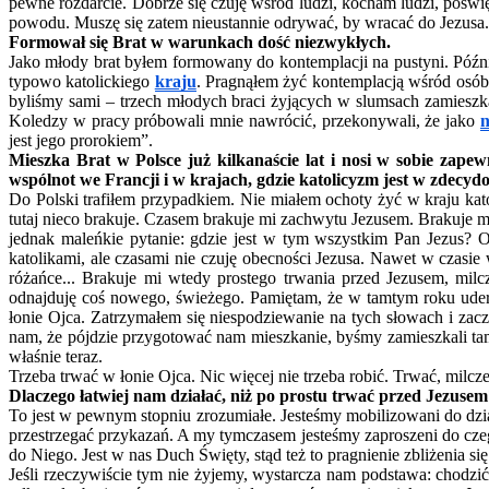
pewne rozdarcie. Dobrze się czuję wśród ludzi, kocham ludzi, poświ
powodu. Muszę się zatem nieustannie odrywać, by wracać do Jezusa
Formował się Brat w warunkach dość niezwykłych.
Jako młody brat byłem formowany do kontemplacji na pustyni. Póź
typowo katolickiego
kraju
. Pragnąłem żyć kontemplacją wśród osó
byliśmy sami – trzech młodych braci żyjących w slumsach zamiesz
Koledzy w pracy próbowali mnie nawrócić, przekonywali, że jako
n
jest jego prorokiem”.
Mieszka Brat w Polsce już kilkanaście lat i nosi w sobie zapew
wspólnot we Francji i w krajach, gdzie katolicyzm jest w zdecyd
Do Polski trafiłem przypadkiem. Nie miałem ochoty żyć w kraju kato
tutaj nieco brakuje. Czasem brakuje mi zachwytu Jezusem. Brakuje mi
jednak maleńkie pytanie: gdzie jest w tym wszystkim Pan Jezus? O
katolikami, ale czasami nie czuję obecności Jezusa. Nawet w czasie
różańce... Brakuje mi wtedy prostego trwania przed Jezusem, mil
odnajduję coś nowego, świeżego. Pamiętam, że w tamtym roku uderz
łonie Ojca. Zatrzymałem się niespodziewanie na tych słowach i zacz
nam, że pójdzie przygotować nam mieszkanie, byśmy zamieszkali tam
właśnie teraz.
Trzeba trwać w łonie Ojca. Nic więcej nie trzeba robić. Trwać, milcze
Dlaczego łatwiej nam działać, niż po prostu trwać przed Jezuse
To jest w pewnym stopniu zrozumiałe. Jesteśmy mobilizowani do dzia
przestrzegać przykazań. A my tymczasem jesteśmy zaproszeni do czeg
do Niego. Jest w nas Duch Święty, stąd też to pragnienie zbliżenia si
Jeśli rzeczywiście tym nie żyjemy, wystarcza nam podstawa: chodzić 