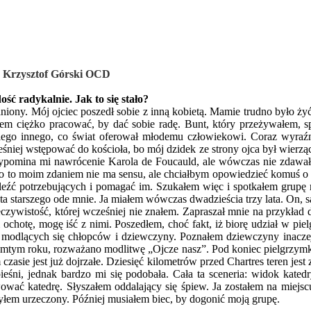
 Krzysztof Górski OCD
ć radykalnie. Jak to się stało?
niony. Mój ojciec poszedł sobie z inną kobietą. Mamie trudno było żyć
m ciężko pracować, by dać sobie radę. Bunt, który przeżywałem, s
ego innego, co świat oferował młodemu człowiekowi. Coraz wyraźnie
śniej wstępować do kościoła, bo mój dzidek ze strony ojca był wierzą
przypomina mi nawrócenie Karola de Foucauld, ale wówczas nie zdawa
o to moim zdaniem nie ma sensu, ale chciałbym opowiedzieć komuś o so
aleźć potrzebujących i pomagać im. Szukałem więc i spotkałem grup
ta starszego ode mnie. Ja miałem wówczas dwadzieścia trzy lata. On, sa
czywistość, której wcześniej nie znałem. Zapraszał mnie na przykład d
 ochotę, mogę iść z nimi. Poszedłem, choć fakt, iż biorę udział w piel
modlących się chłopców i dziewczyny. Poznałem dziewczyny inaczej.
tamtym roku, rozważano modlitwę „Ojcze nasz”. Pod koniec pielgrzymki
sie jest już dojrzałe. Dziesięć kilometrów przed Chartres teren jest 
pieśni, jednak bardzo mi się podobała. Cała ta sceneria: widok kate
wać katedrę. Słyszałem oddalający się śpiew. Ja zostałem na miejsc
. Byłem urzeczony. Później musiałem biec, by dogonić moją grupę.